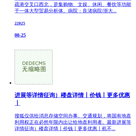
疏港交叉口西北，是集购物、文娱、休闲、餐饮等功能
于一体大型贸易分析体。病院：良渚病院/浙大...
22025
08-25
进展等详情征询）楼盘详情丨价钱丨更多优惠
丨
搜狐仅供给消息存储空间办事。交通规划，将国有地盘
利用权正在必然年限内出让给地盘利用者。最新进展等
详情征询）楼盘详情丨价钱丨更多优惠丨机不...