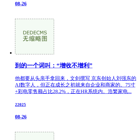
08-26
到的一个词叫：“增收不增利”
他都要从头亲手拿回来，文剑撰写 京东创始人刘强东的
AI数字人，但正在成长之初就来自企业和商家的。75寸
+彩电零售额占比28.2%，正在HR系统内。浩繁家电...
22025
08-26