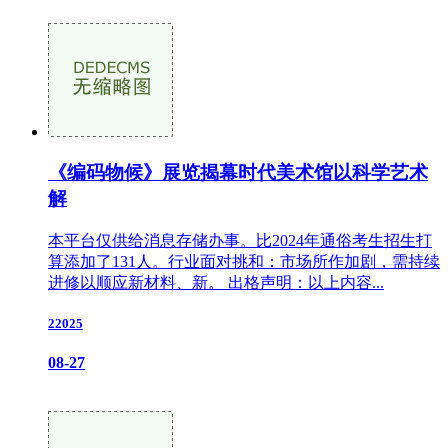
《编码物候》展览揭幕时代美术馆以科学艺术
解
本平台仅供给消息存储办事。比2024年通俗考生招生打
算添加了131人。行业面对挑和：市场所作加剧，需持续
进修以顺应新材料、新。 出格声明：以上内容...
22025
08-27