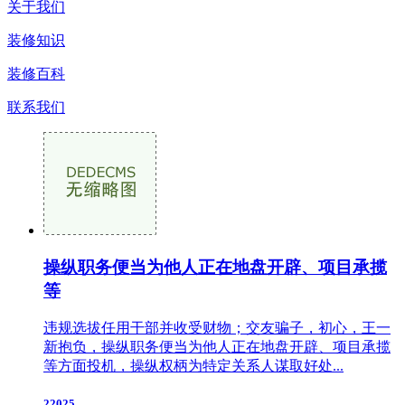
关于我们
装修知识
装修百科
联系我们
操纵职务便当为他人正在地盘开辟、项目承揽
等
违规选拔任用干部并收受财物；交友骗子，初心，王一
新抱负，操纵职务便当为他人正在地盘开辟、项目承揽
等方面投机，操纵权柄为特定关系人谋取好处...
22025