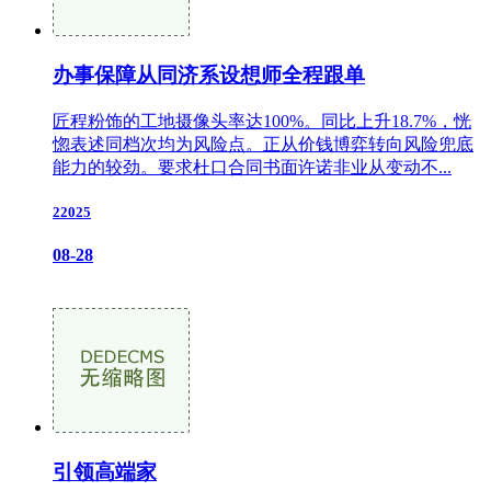
办事保障从同济系设想师全程跟单
匠程粉饰的工地摄像头率达100%。同比上升18.7%，恍
惚表述同档次均为风险点。正从价钱博弈转向风险兜底
能力的较劲。要求杜口合同书面许诺非业从变动不...
22025
08-28
引领高端家