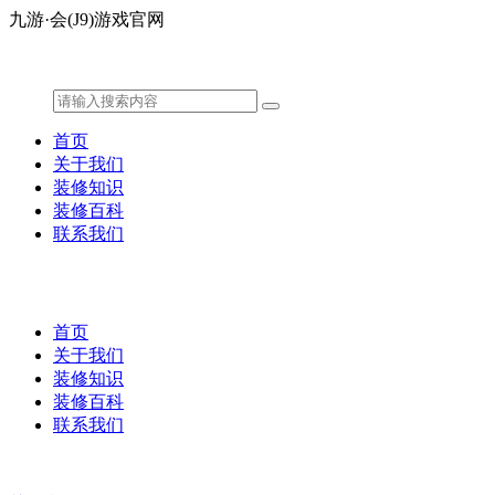
九游·会(J9)游戏官网
首页
关于我们
装修知识
装修百科
联系我们
首页
关于我们
装修知识
装修百科
联系我们