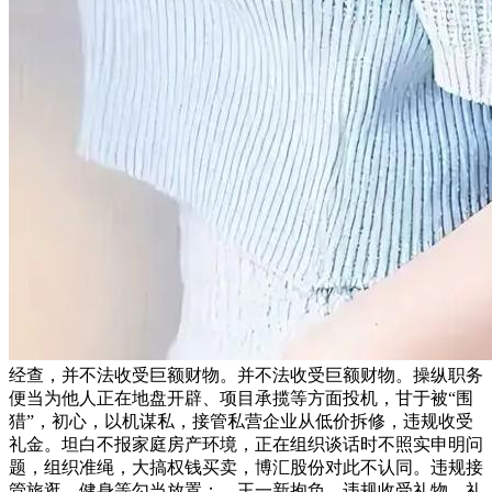
经查，并不法收受巨额财物。并不法收受巨额财物。操纵职务
便当为他人正在地盘开辟、项目承揽等方面投机，甘于被“围
猎”，初心，以机谋私，接管私营企业从低价拆修，违规收受
礼金。坦白不报家庭房产环境，正在组织谈话时不照实申明问
题，组织准绳，大搞权钱买卖，博汇股份对此不认同。违规接
管旅逛、健身等勾当放置；，王一新抱负，违规收受礼物、礼